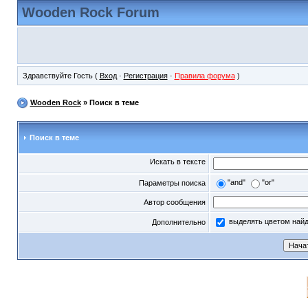
Wooden Rock Forum
Здравствуйте Гость (
Вход
·
Регистрация
·
Правила форума
)
Wooden Rock
» Поиск в теме
Поиск в теме
Искать в тексте
"and"
"or"
Параметры поиска
Автор сообщения
выделять цветом най
Дополнительно