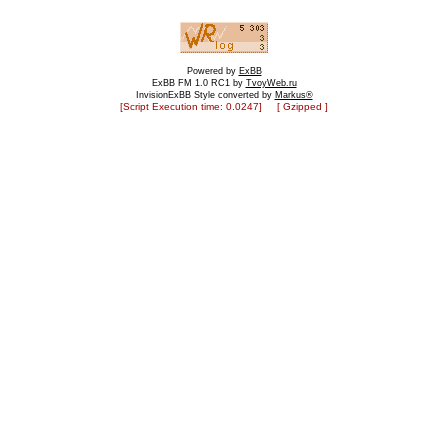
Powered by
ExBB
ExBB FM 1.0 RC1 by
TvoyWeb.ru
InvisionExBB Style converted by
Markus®
[Script Execution time: 0.0247] [ Gzipped ]