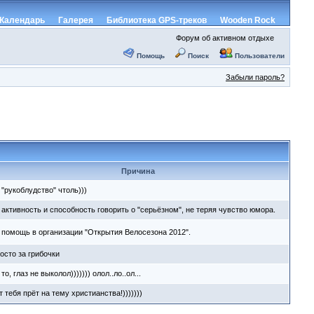
Календарь
Галерея
Библиотека GPS-треков
Wooden Rock
Форум об активном отдыхе
Помощь
Поиск
Пользователи
Забыли пароль?
Причина
 "рукоблудство" чтоль)))
 активность и способность говорить о "серьёзном", не теряя чувство юмора.
 помощь в организации "Открытия Велосезона 2012".
осто за грибочки
 то, глаз не выколол))))))) олол..ло..ол...
т тебя прёт на тему христианства!)))))))