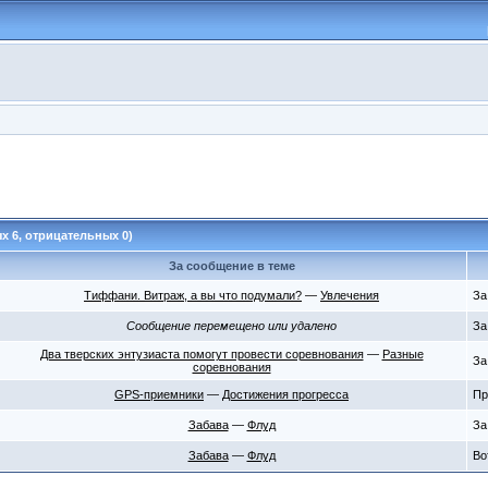
х 6, отрицательных 0)
За сообщение в теме
Тиффани. Витраж, а вы что подумали?
—
Увлечения
За
Сообщение перемещено или удалено
За
Два тверских энтузиаста помогут провести соревнования
—
Разные
За
соревнования
GPS-приемники
—
Достижения прогресса
Пр
Забава
—
Флуд
За
Забава
—
Флуд
Во