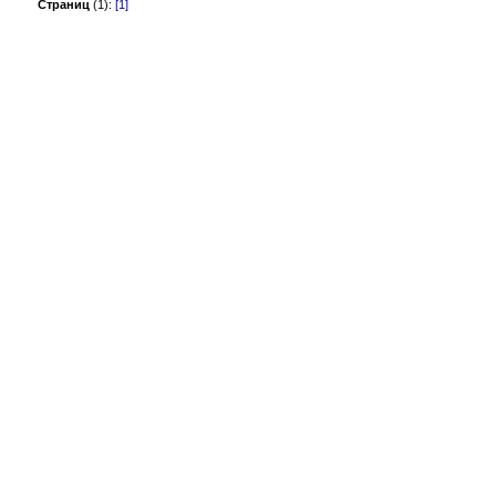
Страниц
(1):
[1]