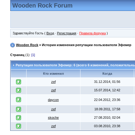
Wooden Rock Forum
Здравствуйте Гость (
Вход
·
Регистрация
·
Правила форума
)
Wooden Rock
» История изменения репутации пользователя Эфемер
Страниц
(1):
[1]
Репутация пользователя Эфемер: 6 (всего 6 изменений, положительны
Кто изменил
Когда
zef
31.12.2014, 01:56
zef
15.07.2014, 12:42
daycon
22.04.2012, 23:36
zef
18.09.2011, 17:58
skoche
27.08.2010, 02:04
zef
03.08.2010, 23:38