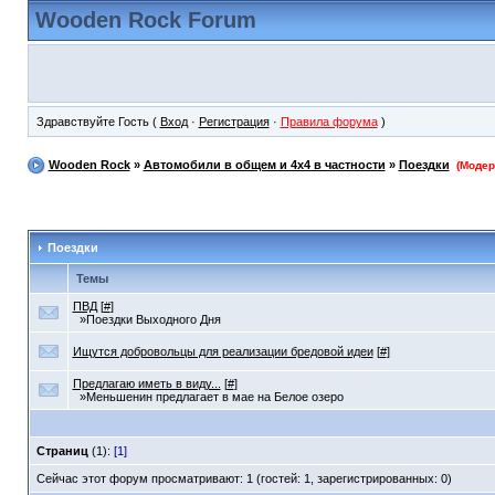
Wooden Rock Forum
Здравствуйте Гость (
Вход
·
Регистрация
·
Правила форума
)
Wooden Rock
»
Автомобили в общем и 4x4 в частности
»
Поездки
(Модер
Поездки
Темы
ПВД
[
#
]
»Поездки Выходного Дня
Ищутся добровольцы для реализации бредовой идеи
[
#
]
Предлагаю иметь в виду...
[
#
]
»Меньшенин предлагает в мае на Белое озеро
Страниц
(1):
[1]
Сейчас этот форум просматривают: 1 (гостей: 1, зарегистрированных: 0)