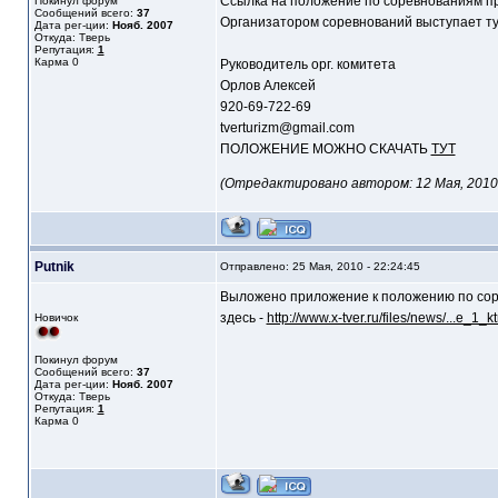
Ссылка на положение по соревнованиям п
Покинул форум
Сообщений всего:
37
Организатором соревнований выступает ту
Дата рег-ции:
Нояб. 2007
Откуда: Тверь
Репутация:
1
Карма
0
Руководитель орг. комитета
Орлов Алексей
920-69-722-69
tverturizm@gmail.com
ПОЛОЖЕНИЕ МОЖНО СКАЧАТЬ
ТУТ
(Отредактировано автором: 12 Мая, 2010 -
Putnik
Отправлено: 25 Мая, 2010 - 22:24:45
Выложено приложение к положению по сор
здесь -
http://www.x-tver.ru/files/news/...e_1
Новичок
Покинул форум
Сообщений всего:
37
Дата рег-ции:
Нояб. 2007
Откуда: Тверь
Репутация:
1
Карма
0